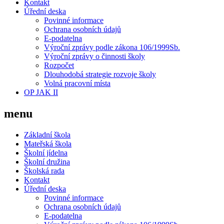
Kontakt
Úřední deska
Povinné informace
Ochrana osobních údajů
E-podatelna
Výroční zprávy podle zákona 106/1999Sb.
Výroční zprávy o činnosti školy
Rozpočet
Dlouhodobá strategie rozvoje školy
Volná pracovní místa
OP JAK II
menu
Základní škola
Mateřská škola
Školní jídelna
Školní družina
Školská rada
Kontakt
Úřední deska
Povinné informace
Ochrana osobních údajů
E-podatelna