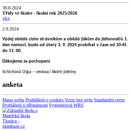
30.8.2024
Třídy ve školce - školní rok 2025/2026
více
2.9.2024
Výdej obědů cizím strávníkům a obědů žákům do jídlonosičů 1.
den nemoci, bude od úterý 3. 9. 2024 probíhat v čase od 10:45
do 11: 00.
Děkujeme za pochopení
Schichová Olga – vedoucí školní jídelny
anketa
Mapa webu
Prohlášení o cookies
Verze bez stylu
Standardní verze
Prohlášení o přístupnosti
Vygeneroval WRS