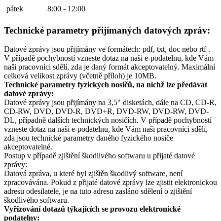
pátek
8:00 - 12:00
Technické parametry přijímaných datových zpráv:
Datové zprávy jsou přijímány ve formátech: pdf, txt, doc nebo rtf .
V případě pochybností vzneste dotaz na naši e-podatelnu, kde Vám
naši pracovníci sdělí, zda je daný formát akceptovatelný. Maximální
celková velikost zprávy (včetně příloh) je 10MB.
Technické parametry fyzických nosičů, na nichž lze předávat
datové zprávy:
Datové zprávy jsou přijímány na 3,5" disketách, dále na CD, CD-R,
CD-RW, DVD, DVD-R, DVD+R, DVD-RW, DVD-RW, DVD-
DL, případně dalších technických nosičích. V případě pochybností
vzneste dotaz na naši e-podatelnu, kde Vám naši pracovníci sdělí,
zda jsou technické parametry daného fyzického nosiče
akceptovatelné.
Postup v případě zjištění škodlivého softwaru u přijaté datové
zprávy:
Datová zpráva, u které byl zjištěn škodlivý software, není
zpracovávána. Pokud z přijaté datové zprávy lze zjistit elektronickou
adresu odesilatele, je na tuto adresu zasláno sdělení o zjištění
škodlivého softwaru.
Vyřizování dotazů týkajících se provozu elektronické
podatelny: