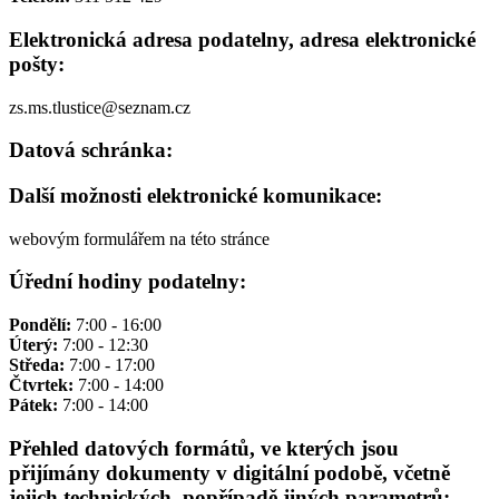
Elektronická adresa podatelny, adresa elektronické
pošty:
zs.ms.tlustice@seznam.cz
Datová schránka:
Další možnosti elektronické komunikace:
webovým formulářem na této stránce
Úřední hodiny podatelny:
Pondělí:
7:00 - 16:00
Úterý:
7:00 - 12:30
Středa:
7:00 - 17:00
Čtvrtek:
7:00 - 14:00
Pátek:
7:00 - 14:00
Přehled datových formátů, ve kterých jsou
přijímány dokumenty v digitální podobě, včetně
jejich technických, popřípadě jiných parametrů: