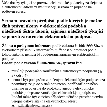
Vaše dotazy týkající se provozu elektronické podatelny zasílejte na
elektronickou adresu zs.ms.tlustice@seznam.cz případně na
poštovní adresu.
Seznam právních předpisů, podle kterých je možné
činit právní úkony v elektronické podobě a
náležitosti těchto úkonů, zejména náležitosti týkající
se použití zaručeného elektronického podpisu:
Žádost o poskytnutí informace podle zákona č. 106/1999 Sb.,
o
svobodném přístupu k informacím, tj. žádost o informaci podle
tohoto zákona, nemusí být podepsána zaručeným elektronickým
podpisem.
Podání podle zákona č. 500/2004 Sb.,
správní řád
musí být podepsáno zaručeným elektronickým podpisem ( §
37 odst. 4),
nemusí být podepsáno zaručeným elektronickým podpisem za
podmínky, že je do 5 dnů potvrzeno, popřípadě doplněno
písemně nebo ústně do protokolu anebo v elektronické
podobě podepsané zaručeným elektronickým podpisem.
Podání může být v těchto případech učiněno prostřednictvím
veřejné datové sítě (na elektronickou adresu
zs.ms.tlustice@seznam.cz),