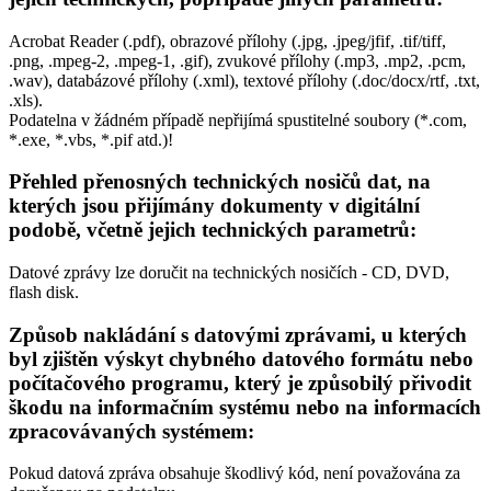
Acrobat Reader (.pdf), obrazové přílohy (.jpg, .jpeg/jfif, .tif/tiff,
.png, .mpeg-2, .mpeg-1, .gif), zvukové přílohy (.mp3, .mp2, .pcm,
.wav), databázové přílohy (.xml), textové přílohy (.doc/docx/rtf, .txt,
.xls).
Podatelna v žádném případě nepřijímá spustitelné soubory (*.com,
*.exe, *.vbs, *.pif atd.)!
Přehled přenosných technických nosičů dat, na
kterých jsou přijímány dokumenty v digitální
podobě, včetně jejich technických parametrů:
Datové zprávy lze doručit na technických nosičích - CD, DVD,
flash disk.
Způsob nakládání s datovými zprávami, u kterých
byl zjištěn výskyt chybného datového formátu nebo
počítačového programu, který je způsobilý přivodit
škodu na informačním systému nebo na informacích
zpracovávaných systémem:
Pokud datová zpráva obsahuje škodlivý kód, není považována za