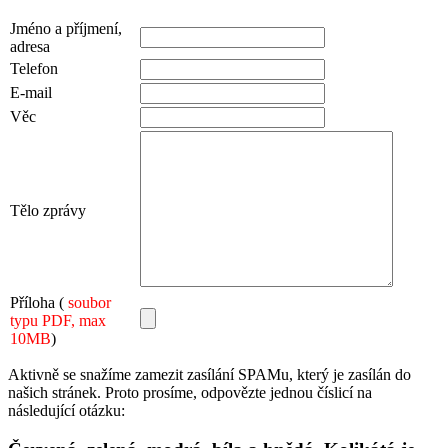
Jméno a příjmení,
adresa
Telefon
E-mail
Věc
Tělo zprávy
Příloha (
soubor
typu PDF, max
10MB
)
Aktivně se snažíme zamezit zasílání SPAMu, který je zasílán do
našich stránek. Proto prosíme, odpovězte jednou číslicí na
následující otázku: