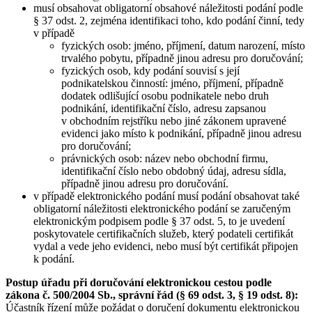
musí obsahovat obligatorní obsahové náležitosti podání podle
§ 37 odst. 2, zejména identifikaci toho, kdo podání činní, tedy
v případě
fyzických osob: jméno, příjmení, datum narození, místo
trvalého pobytu, případně jinou adresu pro doručování;
fyzických osob, kdy podání souvisí s její
podnikatelskou činností: jméno, příjmení, případně
dodatek odlišující osobu podnikatele nebo druh
podnikání, identifikační číslo, adresu zapsanou
v obchodním rejstříku nebo jiné zákonem upravené
evidenci jako místo k podnikání, případně jinou adresu
pro doručování;
právnických osob: název nebo obchodní firmu,
identifikační číslo nebo obdobný údaj, adresu sídla,
případně jinou adresu pro doručování.
v případě elektronického podání musí podání obsahovat také
obligatorní náležitosti elektronického podání se zaručeným
elektronickým podpisem podle § 37 odst. 5, to je uvedení
poskytovatele certifikačních služeb, který podateli certifikát
vydal a vede jeho evidenci, nebo musí být certifikát připojen
k podání.
Postup úřadu při doručování elektronickou cestou podle
zákona č. 500/2004 Sb., správní řád (§ 69 odst. 3, § 19 odst. 8):
Účastník řízení může požádat o doručení dokumentu elektronickou