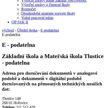
Výroční zprávy podle zákona 106/1999Sb.
Výroční zprávy o činnosti školy
Rozpočet
Dlouhodobá strategie rozvoje školy
Volná pracovní místa
OP JAK II
výchozí
-
Úřední deska
-
E-podatelna
E-podatelna
E - podatelna
Základní škola a Mateřská škola Tlustice
- podatelna
Adresa pro doručování dokumentů v analogové
podobě a dokumentů v digitální podobě
doručovaných na přenosných technických nosičích
dat:
Tlustice 148
268 01 Hořovice
Telefon:
311 512 429