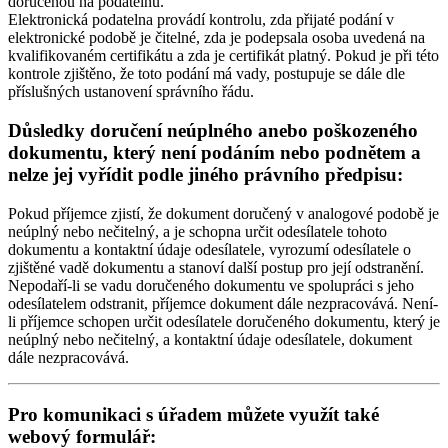
doručenou na podatelnu.
Elektronická podatelna provádí kontrolu, zda přijaté podání v
elektronické podobě je čitelné, zda je podepsala osoba uvedená na
kvalifikovaném certifikátu a zda je certifikát platný. Pokud je při této
kontrole zjištěno, že toto podání má vady, postupuje se dále dle
příslušných ustanovení správního řádu.
Důsledky doručení neúplného anebo poškozeného
dokumentu, který není podáním nebo podnětem a
nelze jej vyřídit podle jiného právního předpisu:
Pokud příjemce zjistí, že dokument doručený v analogové podobě je
neúplný nebo nečitelný, a je schopna určit odesílatele tohoto
dokumentu a kontaktní údaje odesílatele, vyrozumí odesílatele o
zjištěné vadě dokumentu a stanoví další postup pro její odstranění.
Nepodaří-li se vadu doručeného dokumentu ve spolupráci s jeho
odesílatelem odstranit, příjemce dokument dále nezpracovává. Není-
li příjemce schopen určit odesílatele doručeného dokumentu, který je
neúplný nebo nečitelný, a kontaktní údaje odesílatele, dokument
dále nezpracovává.
Pro komunikaci s úřadem můžete využít také
webový formulář: