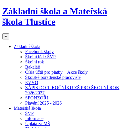
Základní škola a Mateřská
škola Tlustice
≡
Základní škola
Facebook školy
Školní řád / ŠVP
Školní rok
Bakaláři
Čísla účtů pro platby + Akce školy
Školské poradenské pracoviště
EVVO
ZÁPIS DO 1. ROČNÍKU ZŠ PRO ŠKOLNÍ ROK
2026/2027
SPONZOŘI
Plavání 2025 - 2026
Mateřská škola
ŠVP
Informace
Úplata za MŠ