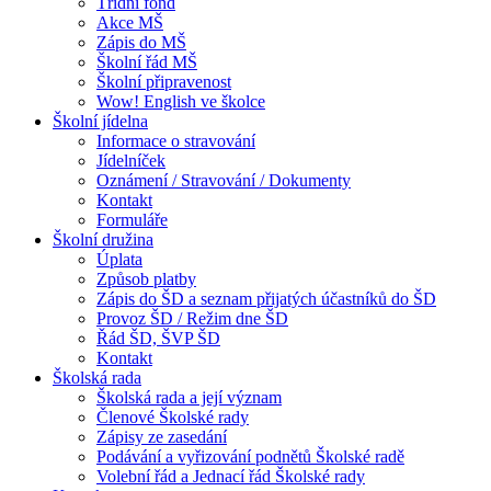
Třídní fond
Akce MŠ
Zápis do MŠ
Školní řád MŠ
Školní připravenost
Wow! English ve školce
Školní jídelna
Informace o stravování
Jídelníček
Oznámení / Stravování / Dokumenty
Kontakt
Formuláře
Školní družina
Úplata
Způsob platby
Zápis do ŠD a seznam přijatých účastníků do ŠD
Provoz ŠD / Režim dne ŠD
Řád ŠD, ŠVP ŠD
Kontakt
Školská rada
Školská rada a její význam
Členové Školské rady
Zápisy ze zasedání
Podávání a vyřizování podnětů Školské radě
Volební řád a Jednací řád Školské rady