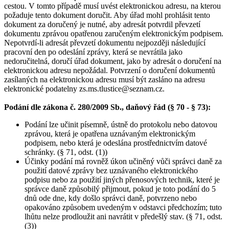
cestou. V tomto případě musí uvést elektronickou adresu, na kterou
požaduje tento dokument doručit. Aby úřad mohl prohlásit tento
dokument za doručený je nutné, aby adresát potvrdil převzetí
dokumentu zprávou opatřenou zaručeným elektronickým podpisem.
Nepotvrdí-li adresát převzetí dokumentu nejpozději následující
pracovní den po odeslání zprávy, která se nevrátila jako
nedoručitelná, doručí úřad dokument, jako by adresát o doručení na
elektronickou adresu nepožádal. Potvrzení o doručení dokumentů
zasílaných na elektronickou adresu musí být zasláno na adresu
elektronické podatelny zs.ms.tlustice@seznam.cz.
Podání dle zákona č. 280/2009 Sb., daňový řád (§ 70 - § 73):
Podání lze učinit písemně, ústně do protokolu nebo datovou
zprávou, která je opatřena uznávaným elektronickým
podpisem, nebo která je odeslána prostřednictvím datové
schránky. (§ 71, odst. (1))
Účinky podání má rovněž úkon učiněný vůči správci daně za
použití datové zprávy bez uznávaného elektronického
podpisu nebo za použití jiných přenosových technik, které je
správce daně způsobilý přijmout, pokud je toto podání do 5
dnů ode dne, kdy došlo správci daně, potvrzeno nebo
opakováno způsobem uvedeným v odstavci předchozím; tuto
lhůtu nelze prodloužit ani navrátit v předešlý stav. (§ 71, odst.
(3))