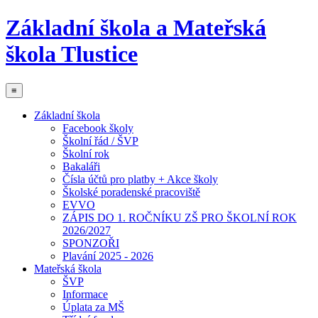
Základní škola a Mateřská
škola Tlustice
≡
Základní škola
Facebook školy
Školní řád / ŠVP
Školní rok
Bakaláři
Čísla účtů pro platby + Akce školy
Školské poradenské pracoviště
EVVO
ZÁPIS DO 1. ROČNÍKU ZŠ PRO ŠKOLNÍ ROK
2026/2027
SPONZOŘI
Plavání 2025 - 2026
Mateřská škola
ŠVP
Informace
Úplata za MŠ