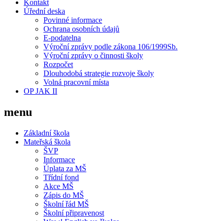
Kontakt
Úřední deska
Povinné informace
Ochrana osobních údajů
E-podatelna
Výroční zprávy podle zákona 106/1999Sb.
Výroční zprávy o činnosti školy
Rozpočet
Dlouhodobá strategie rozvoje školy
Volná pracovní místa
OP JAK II
menu
Základní škola
Mateřská škola
ŠVP
Informace
Úplata za MŠ
Třídní fond
Akce MŠ
Zápis do MŠ
Školní řád MŠ
Školní připravenost