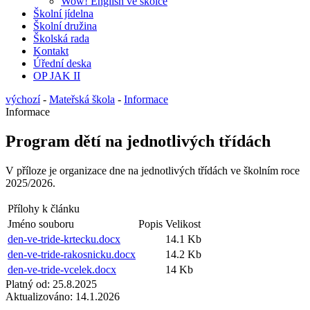
Wow! English ve školce
Školní jídelna
Školní družina
Školská rada
Kontakt
Úřední deska
OP JAK II
výchozí
-
Mateřská škola
-
Informace
Informace
Program dětí na jednotlivých třídách
V příloze je organizace dne na jednotlivých třídách ve školním roce
2025/2026.
Přílohy k článku
Jméno souboru
Popis
Velikost
den-ve-tride-krtecku.docx
14.1 Kb
den-ve-tride-rakosnicku.docx
14.2 Kb
den-ve-tride-vcelek.docx
14 Kb
Platný od:
25.8.2025
Aktualizováno:
14.1.2026