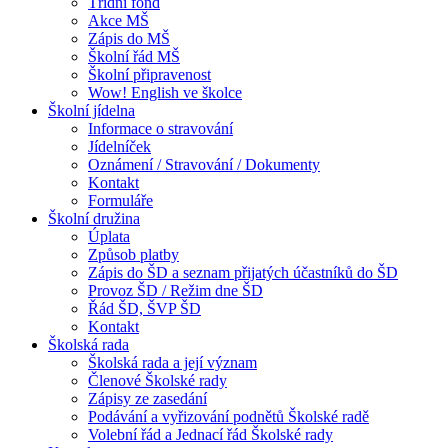
Třídní fond
Akce MŠ
Zápis do MŠ
Školní řád MŠ
Školní připravenost
Wow! English ve školce
Školní jídelna
Informace o stravování
Jídelníček
Oznámení / Stravování / Dokumenty
Kontakt
Formuláře
Školní družina
Úplata
Způsob platby
Zápis do ŠD a seznam přijatých účastníků do ŠD
Provoz ŠD / Režim dne ŠD
Řád ŠD, ŠVP ŠD
Kontakt
Školská rada
Školská rada a její význam
Členové Školské rady
Zápisy ze zasedání
Podávání a vyřizování podnětů Školské radě
Volební řád a Jednací řád Školské rady