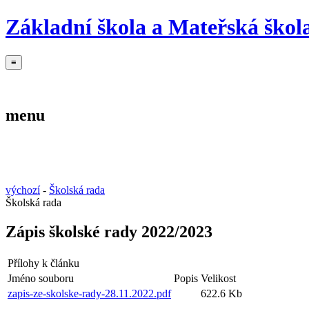
Základní škola a Mateřská škola
≡
Základní škola
Mateřská škola
Školní jídelna
menu
Základní škola
Mateřská škola
Školní jídelna
výchozí
-
Školská rada
Školská rada
Zápis školské rady 2022/2023
Přílohy k článku
Jméno souboru
Popis
Velikost
zapis-ze-skolske-rady-28.11.2022.pdf
622.6 Kb