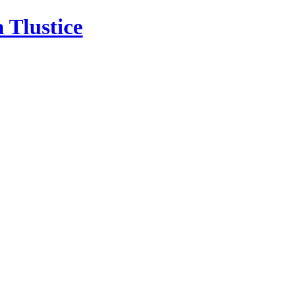
 Tlustice
Školní družina
Školská rada
Kontakt
Úřední des
Školní družina
Školská rada
Kontakt
Úřední des