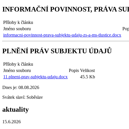
INFORMAČNÍ POVINNOST, PRÁVA SU
Přílohy k článku
Jméno souboru
Pop
informacni-povinnost-prava-subjektu-udaju-zs-a-ms-tlustice.docx
PLNĚNÍ PRÁV SUBJEKTU ÚDAJŮ
Přílohy k článku
Jméno souboru
Popis
Velikost
11.plneni-prav-subjektu-udaju.docx
45.5 Kb
Dnes je:
08.08.2026
Svátek slaví:
Soběslav
aktuality
15.6.2026