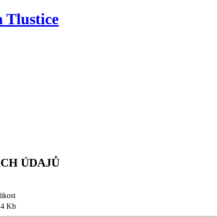
 Tlustice
Školní družina
Školská rada
Kontakt
Úřední des
Školní družina
Školská rada
Kontakt
Úřední des
ÍCH ÚDAJŮ
likost
.4 Kb