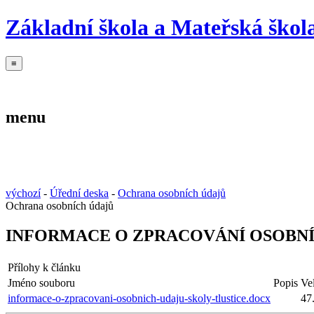
Základní škola a Mateřská škola
≡
Základní škola
Mateřská škola
Školní jídelna
menu
Základní škola
Mateřská škola
Školní jídelna
výchozí
-
Úřední deska
-
Ochrana osobních údajů
Ochrana osobních údajů
INFORMACE O ZPRACOVÁNÍ OSOBN
Přílohy k článku
Jméno souboru
Popis
Ve
informace-o-zpracovani-osobnich-udaju-skoly-tlustice.docx
47