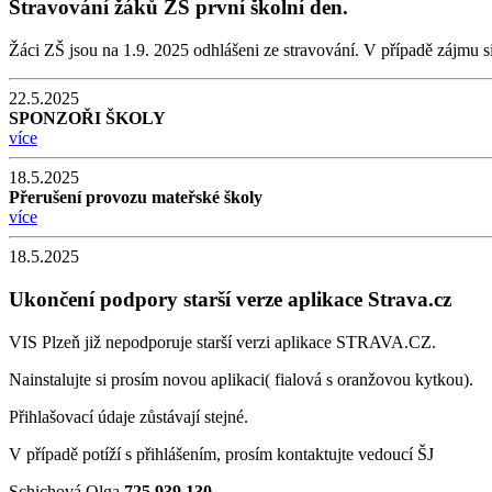
Stravování žáků ZŠ první školní den.
Žáci ZŠ jsou na 1.9. 2025 odhlášeni ze stravování. V případě zájmu s
22.5.2025
SPONZOŘI ŠKOLY
více
18.5.2025
Přerušení provozu mateřské školy
více
18.5.2025
Ukončení podpory starší verze aplikace Strava.cz
VIS Plzeň již nepodporuje starší verzi aplikace STRAVA.CZ.
Nainstalujte si prosím novou aplikaci( fialová s oranžovou kytkou).
Přihlašovací údaje zůstávají stejné.
V případě potíží s přihlášením, prosím kontaktujte vedoucí ŠJ
Schichová Olga
725 939 130