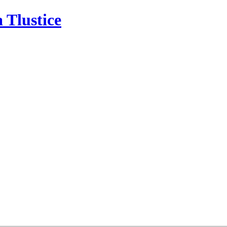
 Tlustice
Školní družina
Školská rada
Kontakt
Úřední des
Školní družina
Školská rada
Kontakt
Úřední des