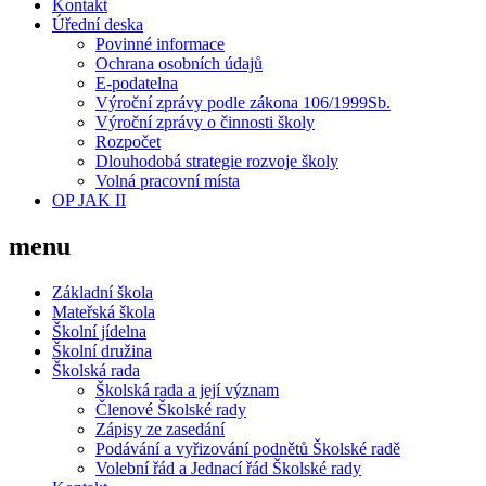
Kontakt
Úřední deska
Povinné informace
Ochrana osobních údajů
E-podatelna
Výroční zprávy podle zákona 106/1999Sb.
Výroční zprávy o činnosti školy
Rozpočet
Dlouhodobá strategie rozvoje školy
Volná pracovní místa
OP JAK II
menu
Základní škola
Mateřská škola
Školní jídelna
Školní družina
Školská rada
Školská rada a její význam
Členové Školské rady
Zápisy ze zasedání
Podávání a vyřizování podnětů Školské radě
Volební řád a Jednací řád Školské rady