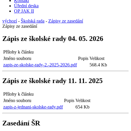
Kontakt
Úřední deska
OP JAK II
výchozí
-
Školská rada
-
Zápisy ze zasedání
Zápisy ze zasedání
Zápis ze školské rady 04. 05. 2026
Přílohy k článku
Jméno souboru
Popis
Velikost
zapis-ze-skolske-rady-2.-2025-2026.pdf
568.4 Kb
Zápis ze školské rady 11. 11. 2025
Přílohy k článku
Jméno souboru
Popis
Velikost
zapis-z-jednani-skolske-rady.pdf
654 Kb
Zasedání ŠR