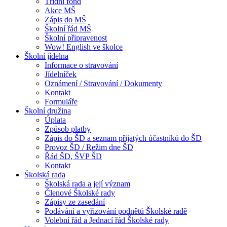
Třídní fond
Akce MŠ
Zápis do MŠ
Školní řád MŠ
Školní připravenost
Wow! English ve školce
Školní jídelna
Informace o stravování
Jídelníček
Oznámení / Stravování / Dokumenty
Kontakt
Formuláře
Školní družina
Úplata
Způsob platby
Zápis do ŠD a seznam přijatých účastníků do ŠD
Provoz ŠD / Režim dne ŠD
Řád ŠD, ŠVP ŠD
Kontakt
Školská rada
Školská rada a její význam
Členové Školské rady
Zápisy ze zasedání
Podávání a vyřizování podnětů Školské radě
Volební řád a Jednací řád Školské rady