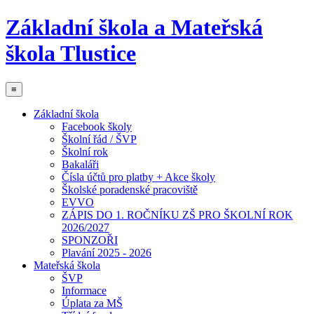
Základní škola a Mateřská
škola Tlustice
≡
Základní škola
Facebook školy
Školní řád / ŠVP
Školní rok
Bakaláři
Čísla účtů pro platby + Akce školy
Školské poradenské pracoviště
EVVO
ZÁPIS DO 1. ROČNÍKU ZŠ PRO ŠKOLNÍ ROK
2026/2027
SPONZOŘI
Plavání 2025 - 2026
Mateřská škola
ŠVP
Informace
Úplata za MŠ