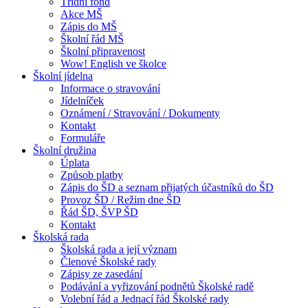
Třídní fond
Akce MŠ
Zápis do MŠ
Školní řád MŠ
Školní připravenost
Wow! English ve školce
Školní jídelna
Informace o stravování
Jídelníček
Oznámení / Stravování / Dokumenty
Kontakt
Formuláře
Školní družina
Úplata
Způsob platby
Zápis do ŠD a seznam přijatých účastníků do ŠD
Provoz ŠD / Režim dne ŠD
Řád ŠD, ŠVP ŠD
Kontakt
Školská rada
Školská rada a její význam
Členové Školské rady
Zápisy ze zasedání
Podávání a vyřizování podnětů Školské radě
Volební řád a Jednací řád Školské rady