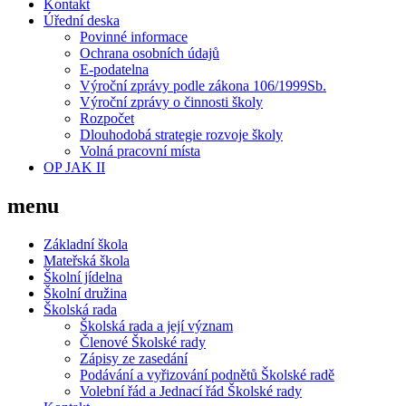
Kontakt
Úřední deska
Povinné informace
Ochrana osobních údajů
E-podatelna
Výroční zprávy podle zákona 106/1999Sb.
Výroční zprávy o činnosti školy
Rozpočet
Dlouhodobá strategie rozvoje školy
Volná pracovní místa
OP JAK II
menu
Základní škola
Mateřská škola
Školní jídelna
Školní družina
Školská rada
Školská rada a její význam
Členové Školské rady
Zápisy ze zasedání
Podávání a vyřizování podnětů Školské radě
Volební řád a Jednací řád Školské rady