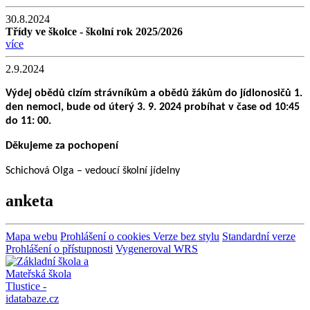
30.8.2024
Třídy ve školce - školní rok 2025/2026
více
2.9.2024
Výdej obědů cizím strávníkům a obědů žákům do jídlonosičů 1.
den nemoci, bude od úterý 3. 9. 2024 probíhat v čase od 10:45
do 11: 00.
Děkujeme za pochopení
Schichová Olga – vedoucí školní jídelny
anketa
Mapa webu
Prohlášení o cookies
Verze bez stylu
Standardní verze
Prohlášení o přístupnosti
Vygeneroval WRS