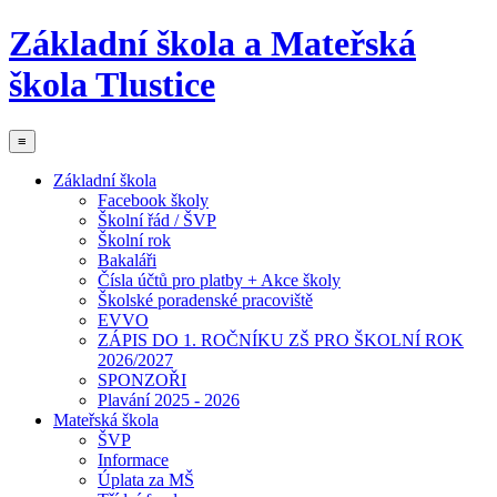
Základní škola a Mateřská
škola Tlustice
≡
Základní škola
Facebook školy
Školní řád / ŠVP
Školní rok
Bakaláři
Čísla účtů pro platby + Akce školy
Školské poradenské pracoviště
EVVO
ZÁPIS DO 1. ROČNÍKU ZŠ PRO ŠKOLNÍ ROK
2026/2027
SPONZOŘI
Plavání 2025 - 2026
Mateřská škola
ŠVP
Informace
Úplata za MŠ