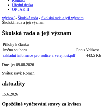
Kontakt
Úřední deska
OP JAK II
výchozí
-
Školská rada
-
Školská rada a její význam
Školská rada a její význam
Školská rada a její význam
Přílohy k článku
Jméno souboru
Popis
Velikost
zakladni-informace-pro-rodice-a-verejnost.pdf
443.5 Kb
Dnes je:
09.08.2026
Svátek slaví:
Roman
aktuality
15.6.2026
Opožděné vyúčtování stravy za květen