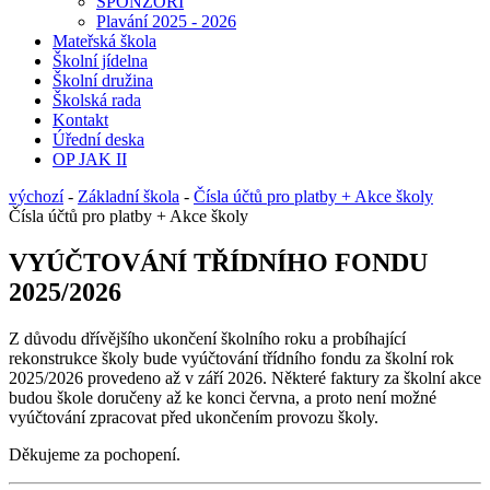
SPONZOŘI
Plavání 2025 - 2026
Mateřská škola
Školní jídelna
Školní družina
Školská rada
Kontakt
Úřední deska
OP JAK II
výchozí
-
Základní škola
-
Čísla účtů pro platby + Akce školy
Čísla účtů pro platby + Akce školy
VYÚČTOVÁNÍ TŘÍDNÍHO FONDU
2025/2026
Z důvodu dřívějšího ukončení školního roku a probíhající
rekonstrukce školy bude vyúčtování třídního fondu za školní rok
2025/2026 provedeno až v září 2026. Některé faktury za školní akce
budou škole doručeny až ke konci června, a proto není možné
vyúčtování zpracovat před ukončením provozu školy.
Děkujeme za pochopení.