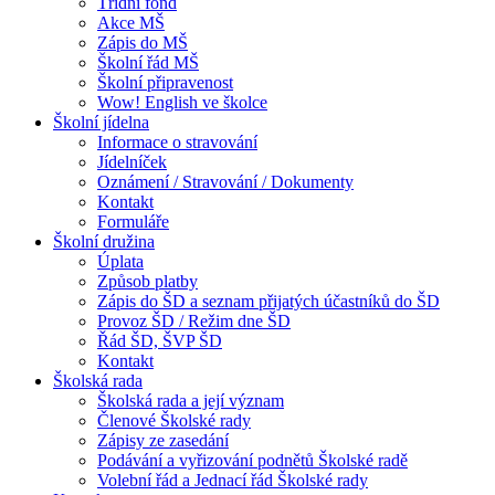
Třídní fond
Akce MŠ
Zápis do MŠ
Školní řád MŠ
Školní připravenost
Wow! English ve školce
Školní jídelna
Informace o stravování
Jídelníček
Oznámení / Stravování / Dokumenty
Kontakt
Formuláře
Školní družina
Úplata
Způsob platby
Zápis do ŠD a seznam přijatých účastníků do ŠD
Provoz ŠD / Režim dne ŠD
Řád ŠD, ŠVP ŠD
Kontakt
Školská rada
Školská rada a její význam
Členové Školské rady
Zápisy ze zasedání
Podávání a vyřizování podnětů Školské radě
Volební řád a Jednací řád Školské rady