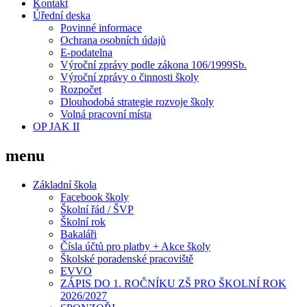
Kontakt
Úřední deska
Povinné informace
Ochrana osobních údajů
E-podatelna
Výroční zprávy podle zákona 106/1999Sb.
Výroční zprávy o činnosti školy
Rozpočet
Dlouhodobá strategie rozvoje školy
Volná pracovní místa
OP JAK II
menu
Základní škola
Facebook školy
Školní řád / ŠVP
Školní rok
Bakaláři
Čísla účtů pro platby + Akce školy
Školské poradenské pracoviště
EVVO
ZÁPIS DO 1. ROČNÍKU ZŠ PRO ŠKOLNÍ ROK
2026/2027