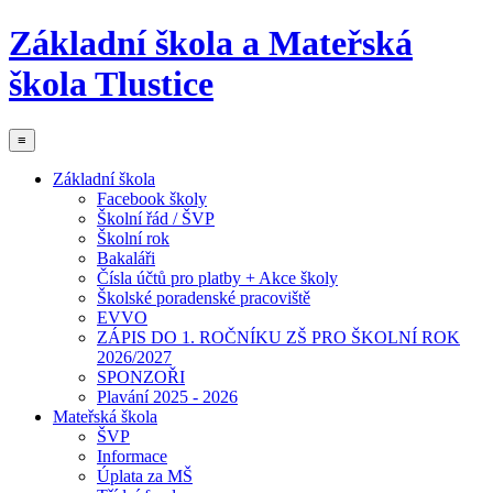
Základní škola a Mateřská
škola Tlustice
≡
Základní škola
Facebook školy
Školní řád / ŠVP
Školní rok
Bakaláři
Čísla účtů pro platby + Akce školy
Školské poradenské pracoviště
EVVO
ZÁPIS DO 1. ROČNÍKU ZŠ PRO ŠKOLNÍ ROK
2026/2027
SPONZOŘI
Plavání 2025 - 2026
Mateřská škola
ŠVP
Informace
Úplata za MŠ