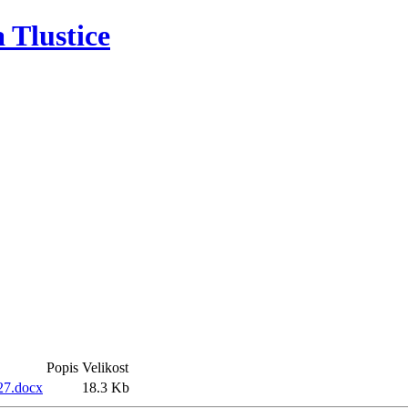
 Tlustice
Školní družina
Školská rada
Kontakt
Úřední des
Školní družina
Školská rada
Kontakt
Úřední des
Popis
Velikost
27.docx
18.3 Kb