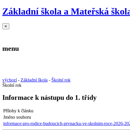
Základní škola a Mateřská škola
≡
Základní škola
Mateřská škola
Školní jídelna
menu
Základní škola
Mateřská škola
Školní jídelna
výchozí
-
Základní škola
-
Školní rok
Školní rok
Informace k nástupu do 1. třídy
Přílohy k článku
Jméno souboru
informace-pro-rodice-budoucich-prvnacku-ve-skolnim-roce-2026-20