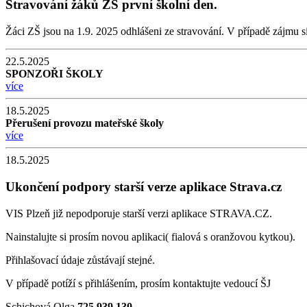
Stravování žáků ZŠ první školní den.
Žáci ZŠ jsou na 1.9. 2025 odhlášeni ze stravování. V případě zájmu s
22.5.2025
SPONZOŘI ŠKOLY
více
18.5.2025
Přerušení provozu mateřské školy
více
18.5.2025
Ukončení podpory starší verze aplikace Strava.cz
VIS Plzeň již nepodporuje starší verzi aplikace STRAVA.CZ.
Nainstalujte si prosím novou aplikaci( fialová s oranžovou kytkou).
Přihlašovací údaje zůstávají stejné.
V případě potíží s přihlášením, prosím kontaktujte vedoucí ŠJ
Schichová Olga
725 939 130