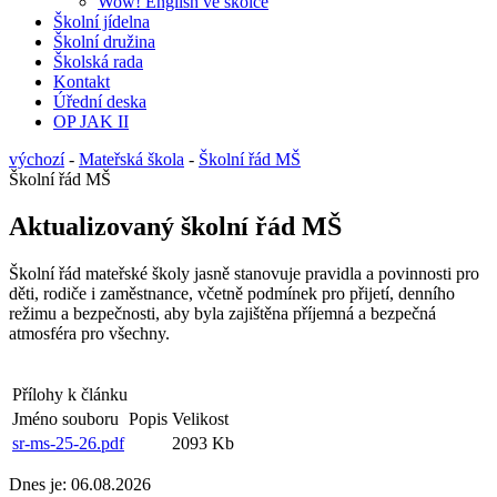
Wow! English ve školce
Školní jídelna
Školní družina
Školská rada
Kontakt
Úřední deska
OP JAK II
výchozí
-
Mateřská škola
-
Školní řád MŠ
Školní řád MŠ
Aktualizovaný školní řád MŠ
Školní řád mateřské školy jasně stanovuje pravidla a povinnosti pro
děti, rodiče i zaměstnance, včetně podmínek pro přijetí, denního
režimu a bezpečnosti, aby byla zajištěna příjemná a bezpečná
atmosféra pro všechny.
Přílohy k článku
Jméno souboru
Popis
Velikost
sr-ms-25-26.pdf
2093 Kb
Dnes je:
06.08.2026