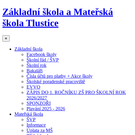
Základní škola a Mateřská
škola Tlustice
≡
Základní škola
Facebook školy
Školní řád / ŠVP
Školní rok
Bakaláři
Čísla účtů pro platby + Akce školy
Školské poradenské pracoviště
EVVO
ZÁPIS DO 1. ROČNÍKU ZŠ PRO ŠKOLNÍ ROK
2026/2027
SPONZOŘI
Plavání 2025 - 2026
Mateřská škola
ŠVP
Informace
Úplata za MŠ