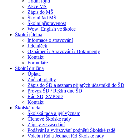
Třídní fond
Akce MŠ
Zápis do MŠ
Školní řád MŠ
Školní připravenost
Wow! English ve školce
Školní jídelna
Informace o stravování
Jídelníček
Oznámení / Stravování / Dokumenty
Kontakt
Formuláře
Školní družina
Úplata
Způsob platby
Zápis do ŠD a seznam přijatých účastníků do ŠD
Provoz ŠD / Režim dne ŠD
Řád ŠD, ŠVP ŠD
Kontakt
Školská rada
Školská rada a její význam
Členové Školské rady
Zápisy ze zasedání
Podávání a vyřizování podnětů Školské radě
Volební řád a Jednací řád Školské rady