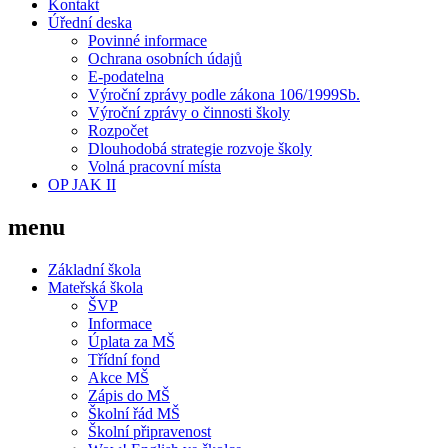
Kontakt
Úřední deska
Povinné informace
Ochrana osobních údajů
E-podatelna
Výroční zprávy podle zákona 106/1999Sb.
Výroční zprávy o činnosti školy
Rozpočet
Dlouhodobá strategie rozvoje školy
Volná pracovní místa
OP JAK II
menu
Základní škola
Mateřská škola
ŠVP
Informace
Úplata za MŠ
Třídní fond
Akce MŠ
Zápis do MŠ
Školní řád MŠ
Školní připravenost